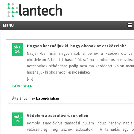
MENÜ
Hogyan használjuk ki, hogy okosak az eszközeink?
okt.
14.
Napjainkban már nagyon sok embernek a kezében ott va
okostelefon A tabletet használók száma is rohamosan növekszi
notebookok térhódítása pedig nem ma kezdődött. Vajon menn
használjuk ki okos mobil eszközeinket?
[…]
BŐVEBBEN
Általános hírek
kategóriában
Védelem a zsarolóvírusok ellen
máj.
19.
Komoly zsarolóvírus támadási hullám indult néhány napj
valószínűleg még lesznek áldozatok. A támadás egy o