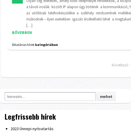
Olyan cég esetében, amely több telephellyel rendelkezik, a közpo
a távoli irodák között IP alapon úgy történik a kommunikáció, 
az utóbbiak telefonkészülékei a székhely rendszerének mellékei
működnek – ilyen esetekben igazán érzékelhető lehet a megtakarí
[…]
BŐVEBBEN
Általános hírek
kategóriában
Következő ›
Search for:
Legfrissebb hírek
2023 Ünnepi nyitvatartás