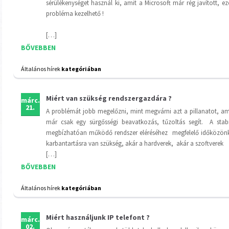
sérülékenységet használ ki, amit a Microsoft már rég javított, ez
probléma kezelhető !
[…]
BŐVEBBEN
Általános hírek
kategóriában
Miért van szükség rendszergazdára ?
márc.
21.
A problémát jobb megelőzni, mint megvárni azt a pillanatot, am
már csak egy sürgősségi beavatkozás, tűzoltás segít. A stabi
megbízhatóan működő rendszer eléréséhez megfelelő időközön
karbantartásra van szükség, akár a hardverek, akár a szoftverek
[…]
BŐVEBBEN
Általános hírek
kategóriában
Miért használjunk IP telefont ?
márc.
02.