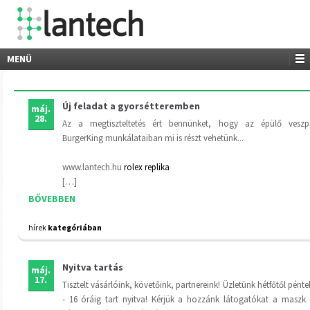
MENÜ
Új feladat a gyorsétteremben
máj.
28.
Az a megtiszteltetés ért bennünket, hogy az épülő veszp
BurgerKing munkálataiban mi is részt vehetünk...
www.lantech.hu
rolex replika
[…]
BŐVEBBEN
hírek
kategóriában
Nyitva tartás
máj.
17.
Tisztelt vásárlóink, követőink, partnereink! Üzletünk hétfőtől pénte
- 16 óráig tart nyitva! Kérjük a hozzánk látogatókat a maszk 