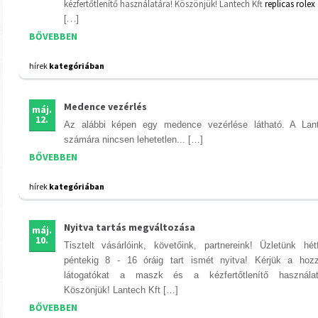
kézfertőtlenítő használatára! Köszönjük! Lantech Kft
replicas rolex
[…]
BŐVEBBEN
hírek
kategóriában
Medence vezérlés
máj.
12.
Az alábbi képen egy medence vezérlése látható. A Lan
számára nincsen lehetetlen... […]
BŐVEBBEN
hírek
kategóriában
Nyitva tartás megváltozása
máj.
10.
Tisztelt vásárlóink, követőink, partnereink! Üzletünk hétf
péntekig 8 - 16 óráig tart ismét nyitva! Kérjük a hoz
látogatókat a maszk és a kézfertőtlenítő használat
Köszönjük! Lantech Kft […]
BŐVEBBEN