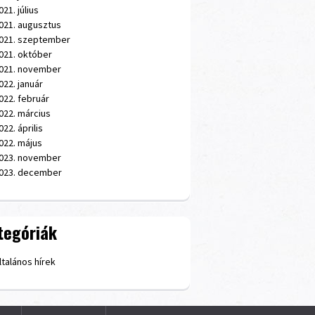
021. július
021. augusztus
021. szeptember
021. október
021. november
022. január
022. február
022. március
022. április
022. május
023. november
023. december
tegóriák
ltalános hírek