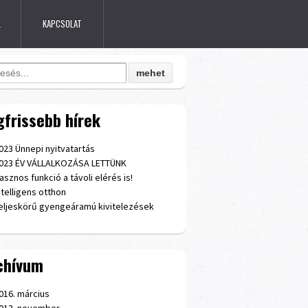
L
KAPCSOLAT
ch for:
gfrissebb hírek
023 Ünnepi nyitvatartás
023 ÉV VÁLLALKOZÁSA LETTÜNK
asznos funkció a távoli elérés is!
ntelligens otthon
eljeskörű gyengeáramú kivitelezések
chívum
016. március