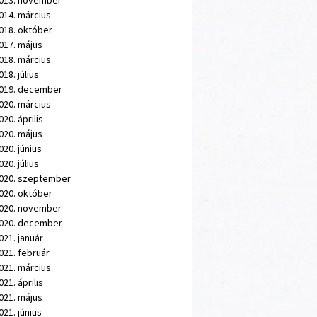
013. november
014. március
018. október
017. május
018. március
018. július
019. december
020. március
020. április
020. május
020. június
020. július
020. szeptember
020. október
020. november
020. december
021. január
021. február
021. március
021. április
021. május
021. június