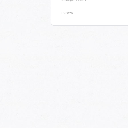
‹‹ Vissza