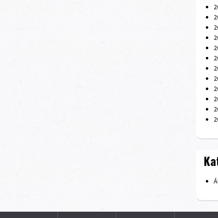
2
2
2
2
2
2
2
2
2
2
2
2
Ka
Á