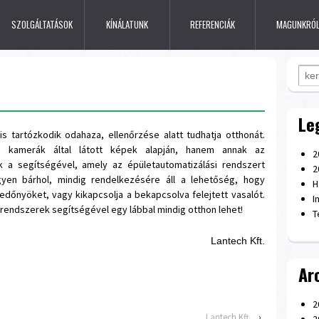
SZOLGÁLTATÁSOK
KÍNÁLATUNK
REFERENCIÁK
MAGUNKRÓ
Sear
Le
s tartózkodik odahaza, ellenőrzése alatt tudhatja otthonát.
kamerák által látott képek alapján, hanem annak az
2
k a segítségével, amely az épületautomatizálási rendszert
2
egyen bárhol, mindig rendelkezésére áll a lehetőség, hogy
H
edőnyöket, vagy kikapcsolja a bekapcsolva felejtett vasalót.
I
s rendszerek segítségével egy lábbal mindig otthon lehet!
T
Lantech Kft.
Ar
2
Lantech Kft
›