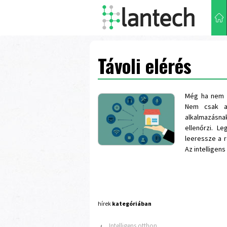
Távoli elérés
Még ha nem i
Nem csak a 
alkalmazásna
ellenőrzi. L
leeressze a r
Az intelligen
hírek
kategóriában
‹
Intelligens otthon