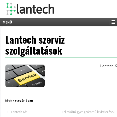
MENÜ
Lantech szerviz
szolgáltatások
Lantech Kf
hírek
kategóriában
‹
Lantech Kft
Teljeskörű gyengeáramú kivitelezések